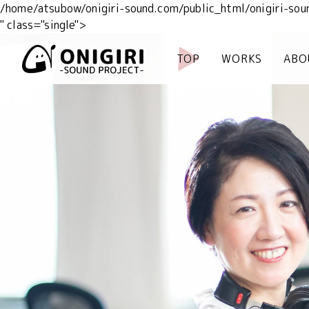
/home/atsubow/onigiri-sound.com/public_html/onigiri-sou
" class="single">
TOP
WORKS
ABO